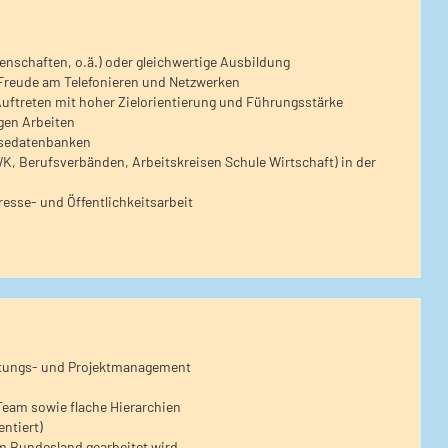
enschaften, o.ä.) oder gleichwertige Ausbildung
 Freude am Telefonieren und Netzwerken
uftreten mit hoher Zielorientierung und Führungsstärke
gen Arbeiten
isedatenbanken
, Berufsverbänden, Arbeitskreisen Schule Wirtschaft) in der
esse- und Öffentlichkeitsarbeit
taltungs- und Projektmanagement
Team sowie flache Hierarchien
entiert)
em Bundesland gearbeitet wird